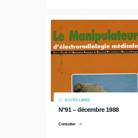
2009
2008
2007
2006
2005
2004
2003
2002
2001
2000
ACCÈS LIBRE
1999
N°91 – décembre 1988
1998
1997
Consulter
1996