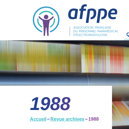
La
L'
O
Bu
1988
Co
C
Accueil
Revue archives
1988
R