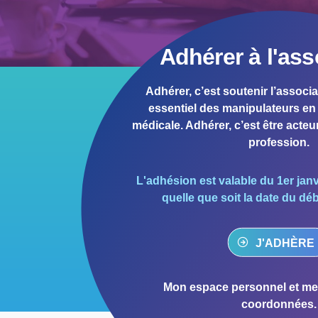
1981
1980
1979
Adhérer à l'ass
1978
1977
Adhérer, c’est soutenir l’associa
essentiel des manipulateurs en 
1976
médicale. Adhérer, c’est être acteur
1975
profession.
1974
1973
L'adhésion est valable du 1er jan
quelle que soit la date du dé
1972
1971
J'ADHÈRE 
1970
1969
Mon espace personnel et met
1968
coordonnées.
1967