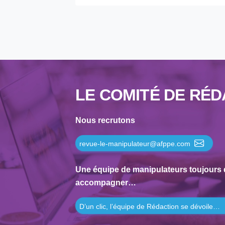
1995
1994
1993
1992
1991
1990
LE COMITÉ DE RÉD
1989
1988
Nous recrutons
1987
revue-le-manipulateur@afppe.com
1986
1985
Une équipe de manipulateurs toujours 
1984
accompagner…
1983
D’un clic, l’équipe de Rédaction se dévoile…
1982