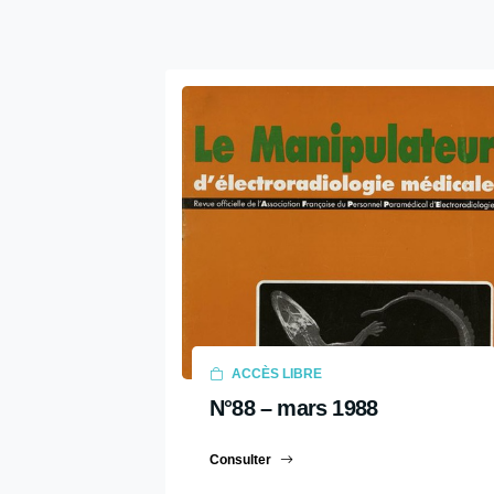
2022
2021
2020
2019
2018
2017
2016
2015
2014
ACCÈS LIBRE
2013
N°88 – mars 1988
2012
2011
Consulter
2010