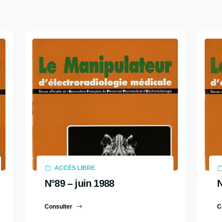
ACCÈS LIBRE
N°89 – juin 1988
N
Consulter
C