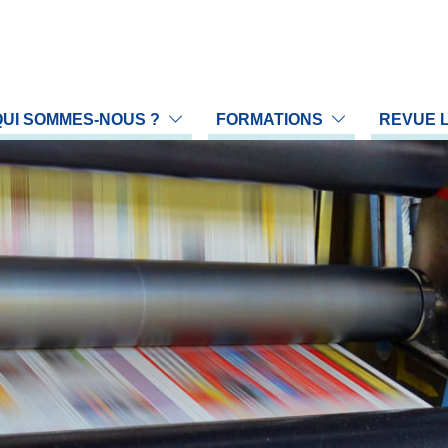
QUI SOMMES-NOUS ?
FORMATIONS
REVUE 
 profession
Proposer une communication
Prop
association
Nos formations
LA 
rganigramme
Gestion du Handicap en formation
Arch
reau national
Calendrier des formations
L'é
llège scientifique
ommissions
égions