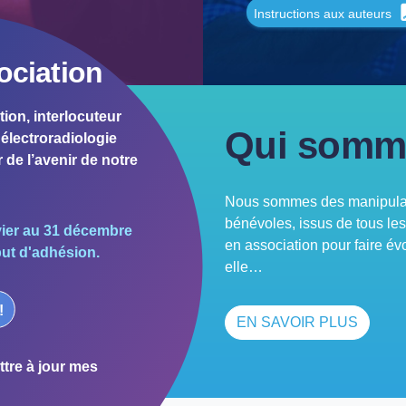
Instructions aux auteurs
ociation
tion, interlocuteur
Qui somm
électroradiologie
 de l’avenir de notre
Nous sommes des manipulate
bénévoles, issus de tous le
vier au 31 décembre
en association pour faire év
but d'adhésion.
elle…
!
EN SAVOIR PLUS
tre à jour mes