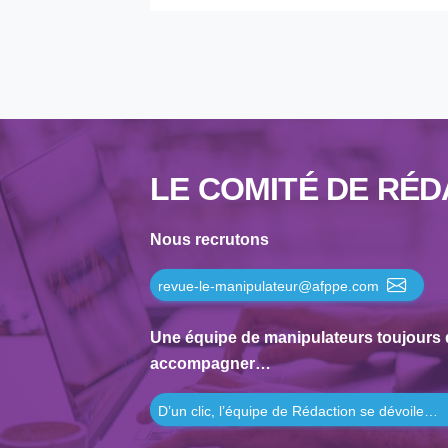
1995
1994
1993
1992
1991
1990
LE COMITÉ DE RÉD
1989
1988
Nous recrutons
1987
revue-le-manipulateur@afppe.com
1986
1985
Une équipe de manipulateurs toujours 
1984
accompagner…
1983
D’un clic, l’équipe de Rédaction se dévoile…
1982