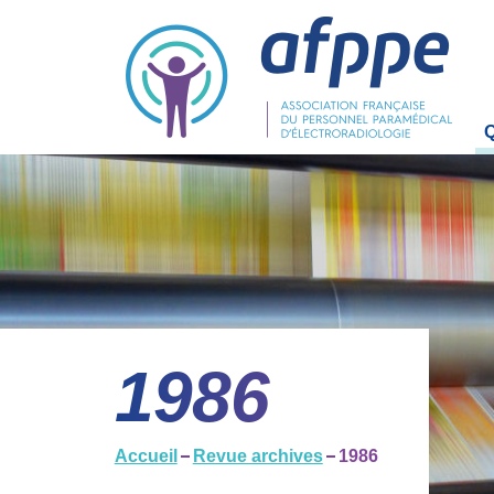
La
L'
O
Bu
1986
Co
C
Accueil
Revue archives
1986
R