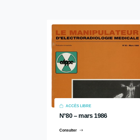
2022
2021
2020
2019
2018
2017
2016
2015
2014
ACCÈS LIBRE
2013
N°80 – mars 1986
2012
2011
Consulter
2010