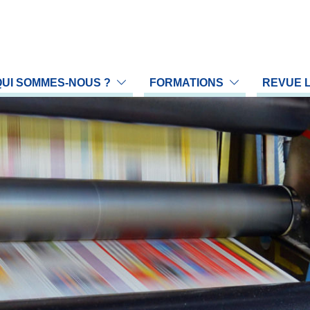
QUI SOMMES-NOUS ?
FORMATIONS
REVUE 
 profession
Proposer une communication
Prop
association
Nos formations
LA 
rganigramme
Gestion du Handicap en formation
Arch
reau national
Calendrier des formations
L'é
llège scientifique
ommissions
égions