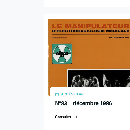
2009
2008
2007
2006
2005
2004
2003
2002
2001
2000
ACCÈS LIBRE
1999
N°83 – décembre 1986
1998
1997
Consulter
1996