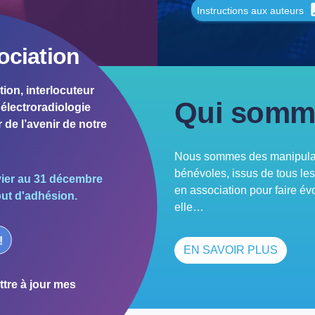
Instructions aux auteurs
ociation
tion, interlocuteur
Qui somm
électroradiologie
 de l’avenir de notre
Nous sommes des manipulate
bénévoles, issus de tous le
vier au 31 décembre
en association pour faire év
but d'adhésion.
elle…
!
EN SAVOIR PLUS
tre à jour mes