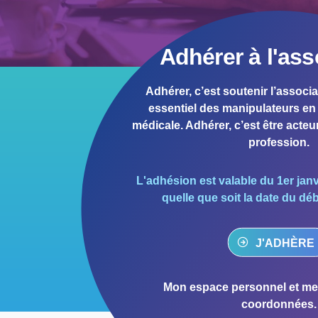
1981
1980
1979
Adhérer à l'ass
1978
1977
Adhérer, c’est soutenir l’associa
essentiel des manipulateurs en 
1976
médicale. Adhérer, c’est être acteur
1975
profession.
1974
1973
L'adhésion est valable du 1er jan
quelle que soit la date du dé
1972
1971
J'ADHÈRE 
1970
1969
Mon espace personnel et met
1968
coordonnées.
1967