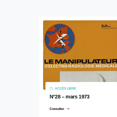
2022
2021
2020
2019
2018
2017
2016
2015
2014
ACCÈS LIBRE
2013
N°28 – mars 1973
2012
2011
Consulter
2010