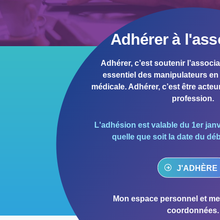
1981
1980
1979
Adhérer à l'ass
1978
1977
Adhérer, c’est soutenir l’associa
essentiel des manipulateurs en 
1976
médicale. Adhérer, c’est être acteur
1975
profession.
1974
1973
L'adhésion est valable du 1er jan
quelle que soit la date du dé
1972
1971
J'ADHÈRE 
1970
1969
Mon espace personnel et met
1968
coordonnées.
1967