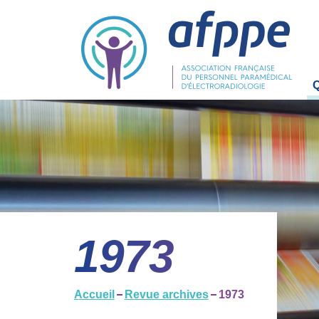
La
L'
O
Bu
1973
Co
C
Accueil
Revue archives
1973
R