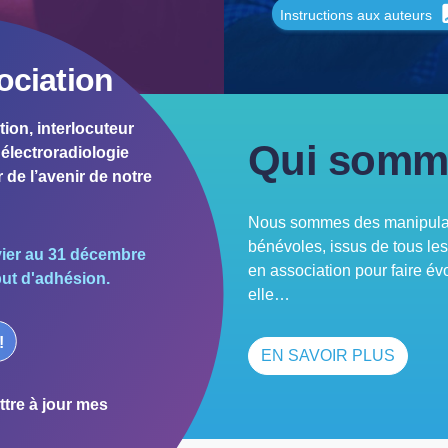
Instructions aux auteurs
ociation
tion, interlocuteur
Qui somm
électroradiologie
 de l’avenir de notre
Nous sommes des manipulate
bénévoles, issus de tous le
vier au 31 décembre
en association pour faire év
but d'adhésion.
elle…
!
EN SAVOIR PLUS
tre à jour mes