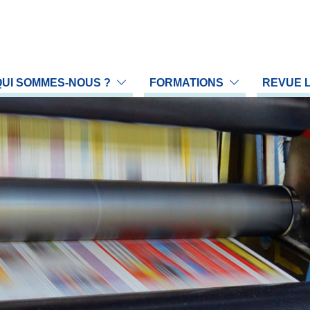
QUI SOMMES-NOUS ?
FORMATIONS
REVUE 
 profession
Proposer une communication
Prop
association
Nos formations
LA 
rganigramme
Gestion du Handicap en formation
Arch
reau national
Calendrier des formations
L'é
llège scientifique
ommissions
égions