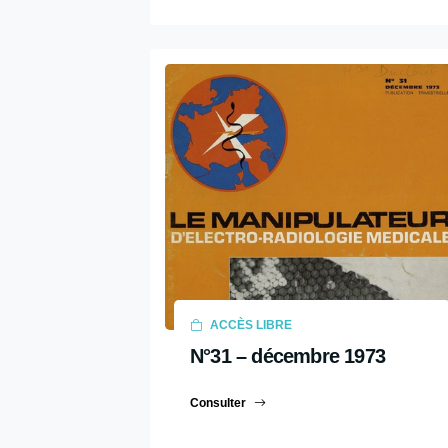
2009
2008
2007
2006
2005
2004
2003
2002
2001
2000
ACCÈS LIBRE
1999
N°31 – décembre 1973
1998
1997
Consulter
1996