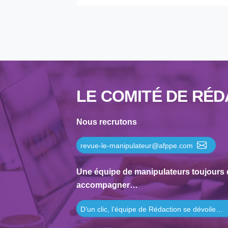
1995
1994
1993
1992
1991
1990
LE COMITÉ DE RÉD
1989
1988
Nous recrutons
1987
revue-le-manipulateur@afppe.com
1986
1985
Une équipe de manipulateurs toujours 
1984
accompagner…
1983
D’un clic, l’équipe de Rédaction se dévoile…
1982