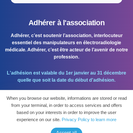
Adhérer à l'association
Adhérer, c’est soutenir l’association, interlocuteur
essentiel des manipulateurs en électroradiologie
médicale. Adhérer, c’est être acteur de l’avenir de notre
profession.
L'adhésion est valable du 1er janvier au 31 décembre
quelle que soit la date du début d'adhésion.
When you browse our website, informations are stored or read
J'ADHÈRE !
from your terminal, in order to access services and offers
based on your interests in order to improve the user
Mon espace personnel et mettre à jour mes
experience on our site.
Privacy Policy to learn more
coordonnées.
Accept all