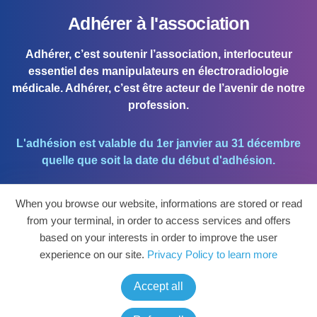
Adhérer à l'association
Adhérer, c’est soutenir l’association, interlocuteur
essentiel des manipulateurs en électroradiologie
médicale. Adhérer, c’est être acteur de l’avenir de notre
profession.
L'adhésion est valable du 1er janvier au 31 décembre
quelle que soit la date du début d'adhésion.
When you browse our website, informations are stored or read
J'ADHÈRE !
from your terminal, in order to access services and offers
based on your interests in order to improve the user
Mon espace personnel et mettre à jour mes
experience on our site.
Privacy Policy to learn more
coordonnées.
Accept all
ESPACE PERSO