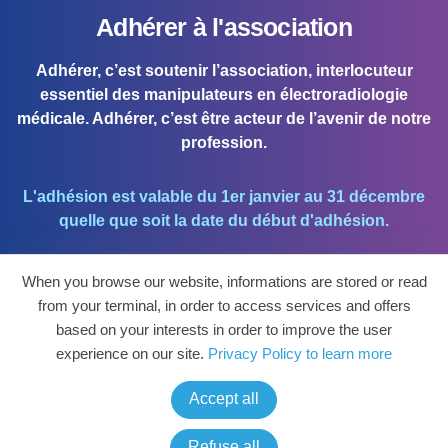
Adhérer à l'association
Adhérer, c’est soutenir l’association, interlocuteur
essentiel des manipulateurs en électroradiologie
médicale. Adhérer, c’est être acteur de l’avenir de notre
profession.
L'adhésion est valable du 1er janvier au 31 décembre
quelle que soit la date du début d'adhésion.
When you browse our website, informations are stored or read
J'ADHÈRE !
from your terminal, in order to access services and offers
based on your interests in order to improve the user
Mon espace personnel et mettre à jour mes
experience on our site.
Privacy Policy to learn more
coordonnées.
Accept all
ESPACE PERSO
Refuse all