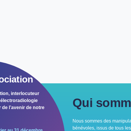
ociation
tion, interlocuteur
Qui somm
électroradiologie
 de l’avenir de notre
Nous sommes des manipulate
bénévoles, issus de tous le
vier au 31 décembre