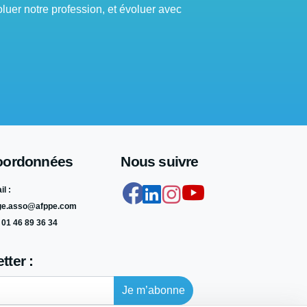
oluer notre profession, et évoluer avec
oordonnées
Nous suivre
l :
ge.asso@afppe.com
: 01 46 89 36 34
tter :