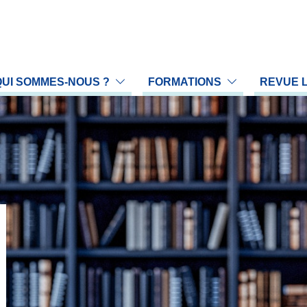
QUI SOMMES-NOUS ?
FORMATIONS
REVUE 
 profession
Proposer une communication
Prop
association
Nos formations
LA 
rganigramme
Gestion du Handicap en formation
Arch
reau national
Calendrier des formations
L'é
llège scientifique
ommissions
égions