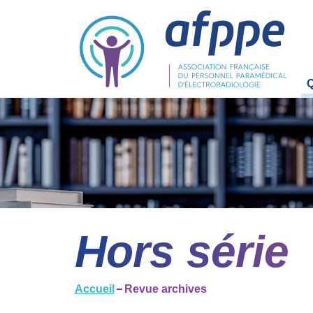
La
L'
O
Bu
Hors série
Co
C
Accueil
Revue archives
R