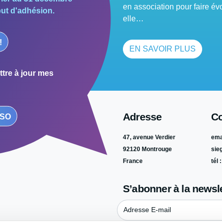
en association pour faire év
but d'adhésion.
elle…
!
EN SAVOIR PLUS
tre à jour mes
Adresse
C
RSO
47, avenue Verdier
emai
92120 Montrouge
sie
France
tél 
S’abonner à la newsle
Adresse E-mail