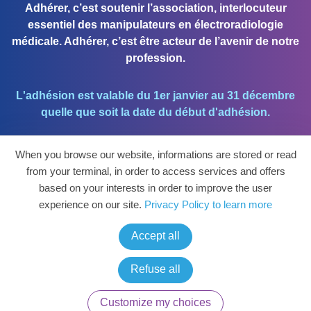
Adhérer, c’est soutenir l’association, interlocuteur
essentiel des manipulateurs en électroradiologie
médicale. Adhérer, c’est être acteur de l’avenir de notre
profession.
L'adhésion est valable du 1er janvier au 31 décembre
quelle que soit la date du début d'adhésion.
When you browse our website, informations are stored or read
J'ADHÈRE !
from your terminal, in order to access services and offers
based on your interests in order to improve the user
Mon espace personnel et mettre à jour mes
experience on our site.
Privacy Policy to learn more
coordonnées.
Accept all
ESPACE PERSO
Refuse all
Copyright
2026 © AFPPE
Customize my choices