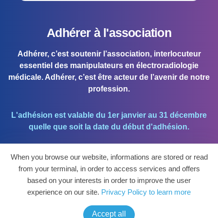
Adhérer à l'association
Adhérer, c’est soutenir l’association, interlocuteur
essentiel des manipulateurs en électroradiologie
médicale. Adhérer, c’est être acteur de l’avenir de notre
profession.
L'adhésion est valable du 1er janvier au 31 décembre
quelle que soit la date du début d'adhésion.
When you browse our website, informations are stored or read
J'ADHÈRE !
from your terminal, in order to access services and offers
based on your interests in order to improve the user
Mon espace personnel et mettre à jour mes
experience on our site.
Privacy Policy to learn more
coordonnées.
Accept all